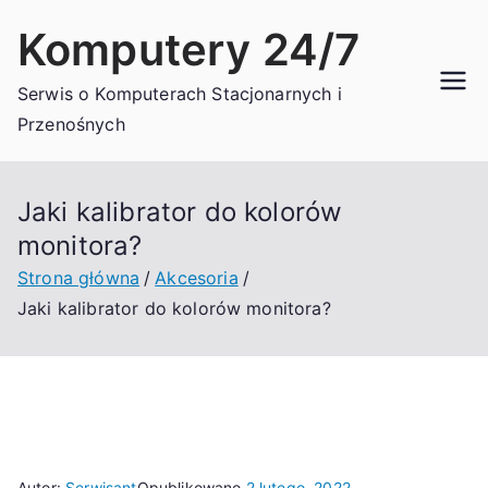
Przejdź
Komputery 24/7
do
treści
Serwis o Komputerach Stacjonarnych i
Przenośnych
Jaki kalibrator do kolorów
monitora?
Strona główna
Akcesoria
Jaki kalibrator do kolorów monitora?
Autor:
Serwisant
Opublikowano
2 lutego, 2022