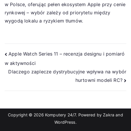
w Polsce, oferując pełen ekosystem Apple przy cenie
rynkowej – wybór zależy od priorytetu między
wygodą lokalu a ryzykiem tłumów.
Nawigacja
Apple Watch Series 11 – recenzja designu i pomiaró
w aktywności
wpisu
Dlaczego zaplecze dystrybucyjne wpływa na wybór
hurtowni modeli RC?
Copyright © 2026
Komputery 24/7
. Powered by
Zakra
and
WordPress
.