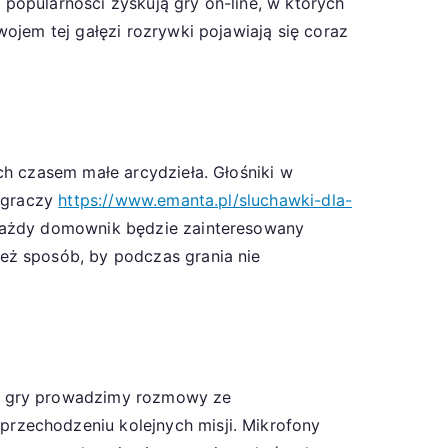
 popularności zyskują gry on-line, w których
ojem tej gałęzi rozrywki pojawiają się coraz
ch czasem małe arcydzieła. Głośniki w
a graczy
https://www.emanta.pl/sluchawki-dla-
 każdy domownik będzie zainteresowany
eż sposób, by podczas grania nie
as gry prowadzimy rozmowy ze
rzechodzeniu kolejnych misji. Mikrofony