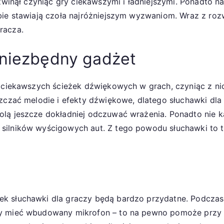
zwinął czyniąc gry ciekawszymi i ładniejszymi. Ponadto na
bie stawiają czoła najróżniejszym wyzwaniom. Wraz z rozw
racza.
 niezbędny gadżet
ajciekawszych ścieżek dźwiękowych w grach, czyniąc z ni
szczać melodie i efekty dźwiękowe, dlatego słuchawki dl
olą jeszcze dokładniej odczuwać wrażenia. Ponadto nie
silników wyścigowych aut. Z tego powodu słuchawki to t
ek słuchawki dla graczy będą bardzo przydatne. Podcz
y mieć wbudowany mikrofon – to na pewno pomoże przy p