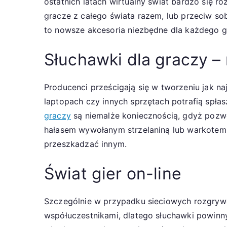
ostatnich latach wirtualny świat bardzo się ro
gracze z całego świata razem, lub przeciw so
to nowsze akcesoria niezbędne dla każdego g
Słuchawki dla graczy –
Producenci prześcigają się w tworzeniu jak n
laptopach czy innych sprzętach potrafią spła
graczy
są niemalże koniecznością, gdyż pozw
hałasem wywołanym strzelaniną lub warkotem 
przeszkadzać innym.
Świat gier on-line
Szczególnie w przypadku sieciowych rozgryw
współuczestnikami, dlatego słuchawki powinn