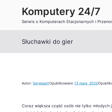
Przejdź
Komputery 24/7
do
treści
Serwis o Komputerach Stacjonarnych i Przeno
Słuchawki do gier
Autor:
Serwisant
Opublikowano
13 maja, 2020
Opubli
Coraz większa część osób nie tylko młodych j