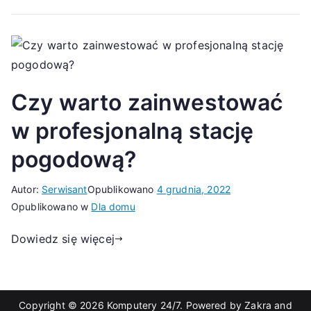
Czy warto zainwestować
w profesjonalną stację
pogodową?
Autor:
Serwisant
Opublikowano
4 grudnia, 2022
Opublikowano w
Dla domu
Dowiedz się więcej
Copyright © 2026
Komputery 24/7
. Powered by
Zakra
and