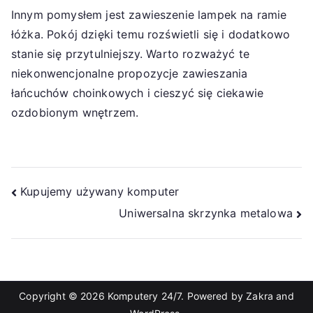
Innym pomysłem jest zawieszenie lampek na ramie
łóżka. Pokój dzięki temu rozświetli się i dodatkowo
stanie się przytulniejszy. Warto rozważyć te
niekonwencjonalne propozycje zawieszania
łańcuchów choinkowych i cieszyć się ciekawie
ozdobionym wnętrzem.
Nawigacja
Kupujemy używany komputer
Uniwersalna skrzynka metalowa
wpisu
Copyright © 2026
Komputery 24/7
. Powered by
Zakra
and