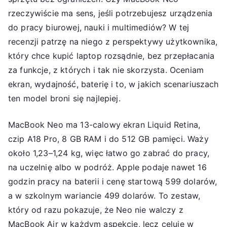
rzeczywiście ma sens, jeśli potrzebujesz urządzenia
do pracy biurowej, nauki i multimediów? W tej
recenzji patrzę na niego z perspektywy użytkownika,
który chce kupić laptop rozsądnie, bez przepłacania
za funkcje, z których i tak nie skorzysta. Oceniam
ekran, wydajność, baterię i to, w jakich scenariuszach
ten model broni się najlepiej.
MacBook Neo ma 13-calowy ekran Liquid Retina,
czip A18 Pro, 8 GB RAM i do 512 GB pamięci. Waży
około 1,23–1,24 kg, więc łatwo go zabrać do pracy,
na uczelnię albo w podróż. Apple podaje nawet 16
godzin pracy na baterii i cenę startową 599 dolarów,
a w szkolnym wariancie 499 dolarów. To zestaw,
który od razu pokazuje, że Neo nie walczy z
MacBook Air w każdym aspekcie, lecz celuje w