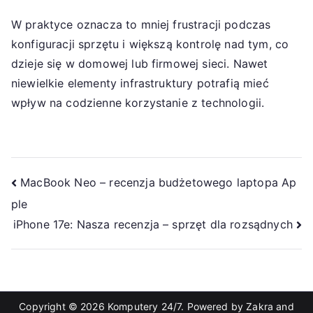
W praktyce oznacza to mniej frustracji podczas
konfiguracji sprzętu i większą kontrolę nad tym, co
dzieje się w domowej lub firmowej sieci. Nawet
niewielkie elementy infrastruktury potrafią mieć
wpływ na codzienne korzystanie z technologii.
Nawigacja
MacBook Neo – recenzja budżetowego laptopa Ap
ple
wpisu
iPhone 17e: Nasza recenzja – sprzęt dla rozsądnych
Copyright © 2026
Komputery 24/7
. Powered by
Zakra
and