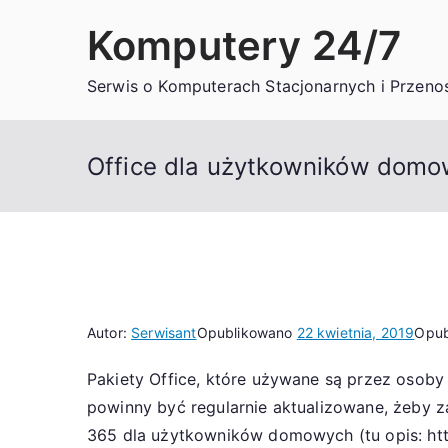
Przejdź
Komputery 24/7
do
treści
Serwis o Komputerach Stacjonarnych i Przeno
Office dla użytkowników dom
Autor:
Serwisant
Opublikowano
22 kwietnia, 2019
Opub
Pakiety Office, które używane są przez osoby
powinny być regularnie aktualizowane, żeby z
365 dla użytkowników domowych (tu opis: http