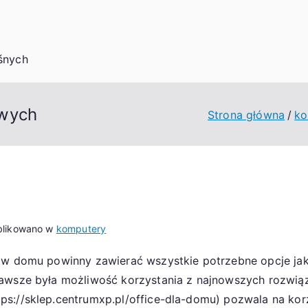
śnych
owych
Strona główna
ko
likowano w
komputery
 w domu powinny zawierać wszystkie potrzebne opcje jaki
awsze była możliwość korzystania z najnowszych rozwiązań
s://sklep.centrumxp.pl/office-dla-domu) pozwala na korz