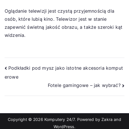
Oglądanie telewizji jest czystą przyjemnością dla
osób, które lubią kino. Telewizor jest w stanie
zapewnić świetną jakość obrazu, a także szeroki kąt
widzenia.
Nawigacja
Podkładki pod mysz jako istotne akcesoria komput
erowe
wpisu
Fotele gamingowe – jak wybrać?
Copyright © 2026
Komputery 24/7
. Powered by
Zakra
and
WordPress
.