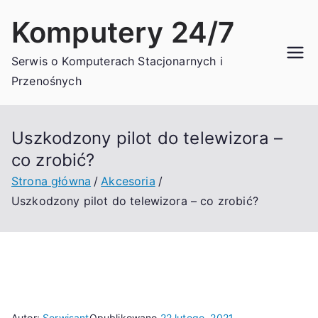
Przejdź
Komputery 24/7
do
treści
Serwis o Komputerach Stacjonarnych i
Przenośnych
Uszkodzony pilot do telewizora –
co zrobić?
Strona główna
Akcesoria
Uszkodzony pilot do telewizora – co zrobić?
Autor:
Serwisant
Opublikowano
22 lutego, 2021